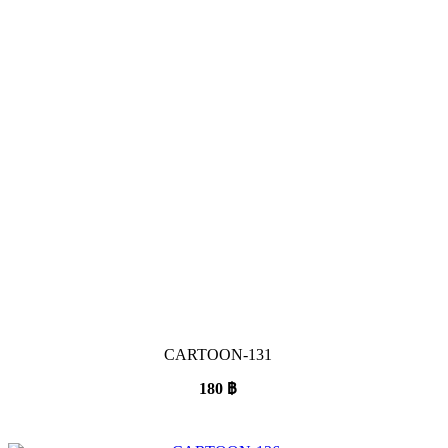
CARTOON-131
180
฿