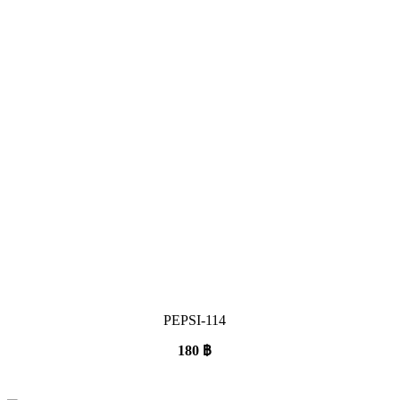
PEPSI-114
180
฿