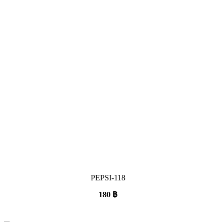
PEPSI-118
180
฿