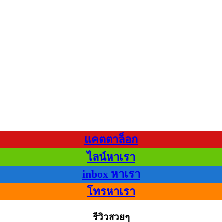
แคตตาล็อก
ไลน์หาเรา
inbox หาเรา
โทรหาเรา
รีวิวสวยๆ