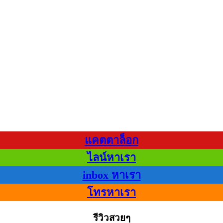
แคตตาล็อก
ไลน์หาเรา
inbox หาเรา
โทรหาเรา
รีวิวสวยๆ