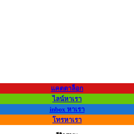
แคตตาล็อก
ไลน์หาเรา
inbox หาเรา
โทรหาเรา