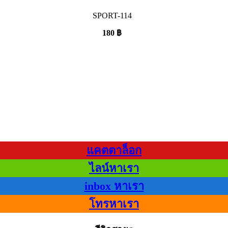
SPORT-114
180
฿
แคตตาล็อก
ไลน์หาเรา
inbox หาเรา
โทรหาเรา