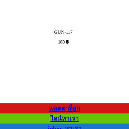
GUN-117
180
฿
แคตตาล็อก
ไลน์หาเรา
inbox หาเรา