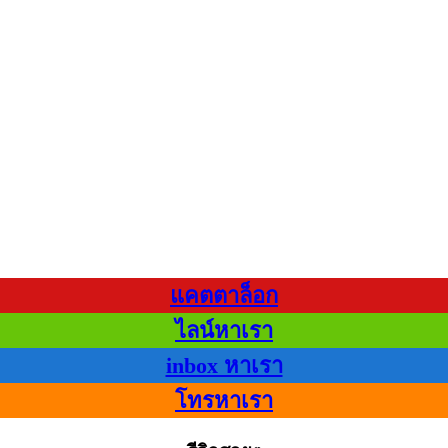
แคตตาล็อก
ไลน์หาเรา
inbox หาเรา
โทรหาเรา