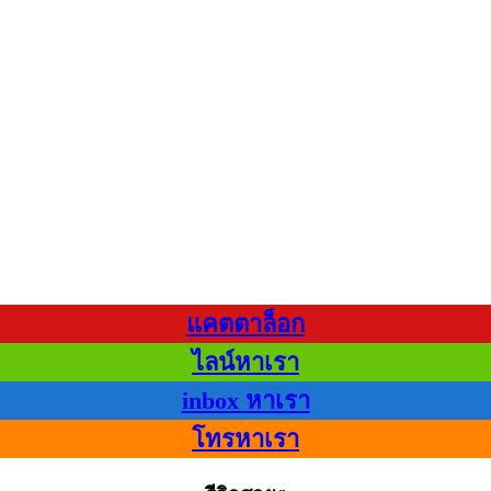
แคตตาล็อก
ไลน์หาเรา
inbox หาเรา
โทรหาเรา