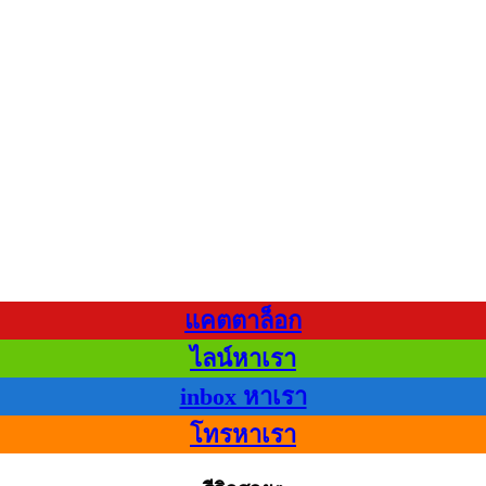
แคตตาล็อก
ไลน์หาเรา
inbox หาเรา
โทรหาเรา