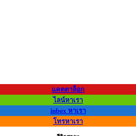
แคตตาล็อก
ไลน์หาเรา
inbox หาเรา
โทรหาเรา