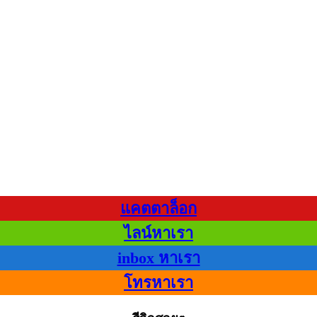
แคตตาล็อก
ไลน์หาเรา
inbox หาเรา
โทรหาเรา