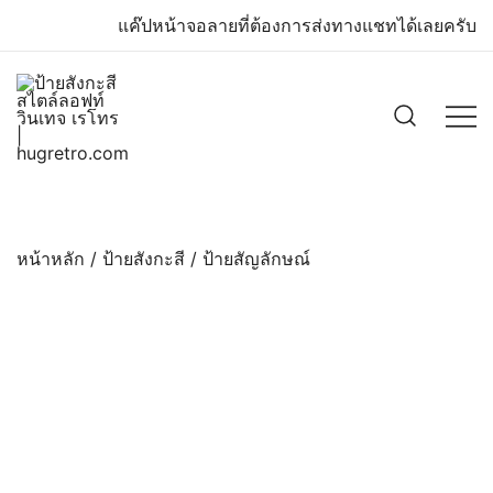
Skip
แค๊ปหน้าจอลายที่ต้องการส่งทางแชทได้เลยครับ
to
content
ป้ายวินเทจ แต่งบ้าน ร้านกาแฟ ผับ โรงแรม
ป้ายสังกะสี สไตล์ลอฟท์ วินเทจ เรโทร
| hugretro.com
ป้ายโค้ก เป็ปซี่เวสป้าฮาร์เล่ย์โฆษณาเก่าโบราณ
มีราคาแบบสวยๆเพียบหรือสั่งทำโทร
หน้าหลัก
/
ป้ายสังกะสี
/
ป้ายสัญลักษณ์
O8664277II