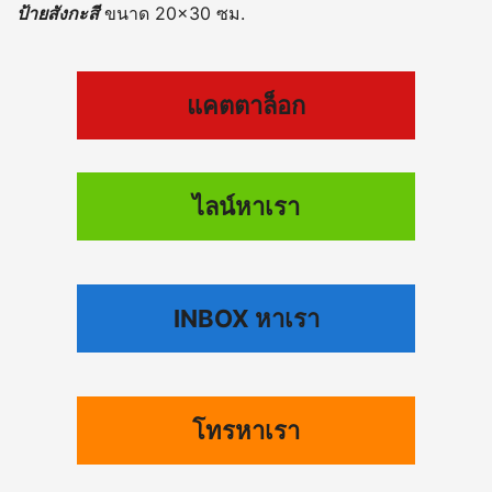
ป้ายสังกะสี
ขนาด 20×30 ซม.
แคตตาล็อก
ไลน์หาเรา
INBOX หาเรา
โทรหาเรา