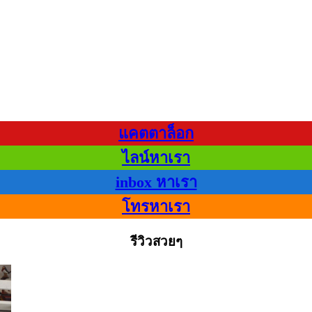
แคตตาล็อก
ไลน์หาเรา
inbox หาเรา
โทรหาเรา
รีวิวสวยๆ